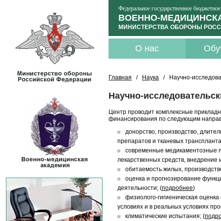
Федеральное государственное бюджетное
ВОЕННО-МЕДИЦИНСКА
МИНИСТЕРСТВА ОБОРОНЫ РОСС
О нас
Обу
Главная
/
Наука
/ Научно-исследова
Научно-исследовательск
Центр проводит комплексные прикладн
финансирования по следующим напра
донорство, производство, длител
препаратов и тканевых трансплантан
современные медикаментозные пр
лекарственных средств, внедрение и
обитаемость жилых, производстве
оценка и прогнозирование функц
деятельности; (
подробнее
)
физиолого-гигиеническая оценка
условиях и в реальных условиях пр
климатические испытания; (
подр