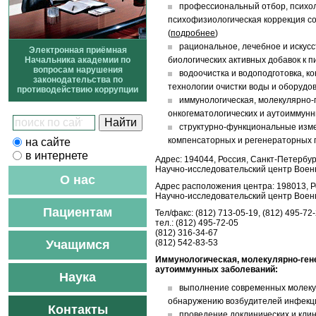
профессиональный отбор, психол
психофизиологическая коррекция с
(
подробнее
)
рациональное, лечебное и искусс
Электронная приёмная
Начальника академии по
биологических активных добавок к 
вопросам нарушения
водоочистка и водоподготовка, к
законодательства по
технологии очистки воды и оборудо
противодействию коррупции
иммунологическая, молекулярно-
онкогематологических и аутоиммунн
структурно-функциональные измен
компенсаторных и регенераторных 
на сайте
в интернете
Адрес: 194044, Россия, Санкт-Петербург
Научно-исследовательский центр Воен
О нас
Адрес расположения центра: 198013, Ро
Научно-исследовательский центр Воен
Пациентам
Тел/факс: (812) 713-05-19, (812) 495-72
тел.: (812) 495-72-05
(812) 316-34-67
Учащимся
(812) 542-83-53
Иммунологическая, молекулярно-гене
аутоиммунных заболеваний:
Наука
выполнение современных молекул
обнаружению возбудителей инфекц
Контакты
проведение доклинических и кли