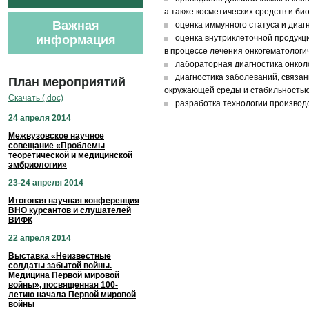
а также косметических средств и би
Важная
оценка иммунного статуса и диаг
информация
оценка внутриклеточной продукц
в процессе лечения онкогематологи
лабораторная диагностика онкол
диагностика заболеваний, связа
План мероприятий
окружающей среды и стабильностью 
Скачать (.doc)
разработка технологии производс
24 апреля 2014
Межвузовское научное
совещание «Проблемы
теоретической и медицинской
эмбриологии»
23-24 апреля 2014
Итоговая научная конференция
ВНО курсантов и слушателей
ВИФК
22 апреля 2014
Выставка «Неизвестные
солдаты забытой войны.
Медицина Первой мировой
войны», посвященная 100-
летию начала Первой мировой
войны