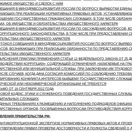
ЖИМОЕ ИМУЩЕСТВО И СДЕЛОК С НИМ
ЕЩАНИЯ В МИНЗДРАВСОЦРАЗВИТИЯ РОССИИ ПО ВОПРОСУ ВЫРАБОТКИ ЕДИНЫ
КАЮЩИХ ПРИ РЕАЛИЗАЦИИ НОРМАТИВНЫХ ПРАВОВЫХ АКТОВ, УСТАНАВЛИВАЮЩ
ОШЕНИИ ГОСУДАРСТВЕННЫХ ГРАЖДАНСКИХ СЛУЖАЩИХ, В ТОМ ЧИСЛЕ ОБЯЗАН
АХ, ОБ ИМУЩЕСТВЕ И ОБЯЗАТЕЛЬСТВАХ ИМУЩЕСТВЕННОГО ХАРАКТЕРА
ЕЩАНИЯ В МИНЗДРАВСОЦРАЗВИТИЯ РОССИИ ПО ОБСУЖДЕНИЮ ВОПРОСОВ, В
ОРРУПЦИОННОГО ЗАКОНОДАТЕЛЬСТВА, В ТОМ ЧИСЛЕ ПРИ ПРЕДОСТАВЛЕНИИ С
ТЕЛЬСТВАХ ИМУЩЕСТВЕННОГО ХАРАКТЕРА
ТОКОЛ СОВЕЩАНИЯ В МИНЗДРАВСОЦРАЗВИТИЯ РОССИИ ПО ВОПРОСУ ВЫРАБО
СОВ, ВОЗНИКАЮЩИХ ПРИ РЕАЛИЗАЦИИ ОБЯЗАННОСТИ ПО ПРЕДСТАВЛЕНИЮ СВ
ТЕЛЬСТВАХ ИМУЩЕСТВЕННОГО ХАРАКТЕРА
ЪЯСНЕНИЯ ПРАКТИКИ ПРИМЕНЕНИЯ СТАТЬИ 12 ФЕДЕРАЛЬНОГО ЗАКОНА ОТ 25 ДЕКА
ВОДЕЙСТВИИ КОРРУПЦИИ», СОДЕРЖАЩЕЙ ОГРАНИЧЕНИЯ, НАЛАГАЕМЫЕ НА ГР
АРСТВЕННОЙ ИЛИ МУНИЦИПАЛЬНОЙ СЛУЖБЫ, ПРИ ЗАКЛЮЧЕНИИ ИМ ТРУДОВОГО
ИСЛЕ СЛУЧАЕВ, КОГДА ДАЧА СОГЛАСИЯ КОМИССИЕЙ ПО СОБЛЮДЕНИЮ ТРЕБОВ
ЛИРОВАНИЮ КОНФЛИКТА ИНТЕРЕСОВ БЫВШЕМУ ГОСУДАРСТВЕННОМУ СЛУЖАЩЕ
РЧЕСКОЙ ИЛИ НЕКОММЕРЧЕСКОЙ ОРГАНИЗАЦИИ НЕ ТРЕБУЕТСЯ
ЬМО ОТ 18 СЕНТЯБРЯ 2012 ГОДА
ОВОЙ КОДЕКС ЭТИКИ И СЛУЖЕБНОГО ПОВЕДЕНИЯ ГОСУДАРСТВЕННЫХ СЛУЖА
ЦИПАЛЬНЫХ СЛУЖАЩИХ
ДИНЫХ ТРЕБОВАНИЯХ К РАЗМЕЩЕНИЮ И НАПОЛНЕНИЮ ПОДРАЗДЕЛОВ ОФИЦИА
АРСТВЕННЫХ ОРГАНОВ, ПОСВЯЩЕННЫХ ВОПРОСАМ ПРОТИВОДЕЙСТВИЯ КОРР
ВЛЕНИЯ ПРАВИТЕЛЬСТВА РФ:
АНТИКОРРУПЦИОННОЙ ЭКСПЕРТИЗЕ НОРМАТИВНЫХ ПРАВОВЫХ АКТОВ И ПРОЕ
УТВЕРЖДЕНИИ ПРАВИЛ ПРОВЕРКИ ДОСТОВЕРНОСТИ И ПОЛНОТЫ СВЕДЕНИЙ О Д