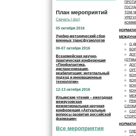
ПРОТИ
ГОСУД
План мероприятий
ТОМ Ч
УРЕГУ
Скачать (.doc)
КОММЕ
05 октября 2016
НОРМАТИ
Учебно-методический сбор
МЕЖДУНА
военных трансфузиологов
О Д
06-07 октября 2016
БОР
ДОГ
Всеармейская научно-
(ОТМЫ
практическая конференция
«Профилактика,
ДОГ
диспансеризация,
ОРГ
реабилитация: интегральный
КОН
подход и инновационные
КОН
технологии»
КОН
12-13 октября 2016
КО
МЕ
Ильинские чтения – ежегодная
РЕК
межвузовская
межрегиональная научная
СЛУЖ
конференция «Актуальные
СОГ
вопросы развития российской
СТОРО
фармации»
НОРМАТИ
Все мероприятия
ПЛЕ