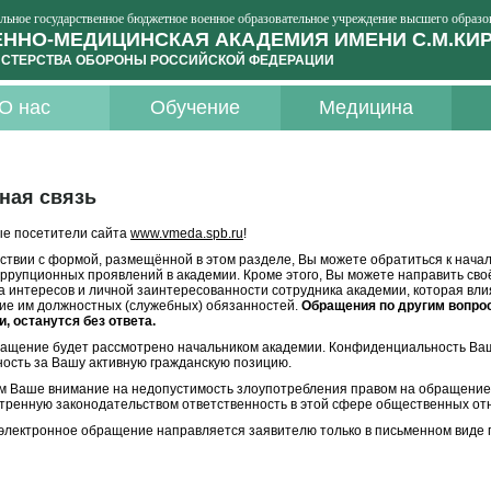
льное государственное бюджетное военное образовательное учреждение высшего образо
ННО-МЕДИЦИНСКАЯ АКАДЕМИЯ ИМЕНИ С.М.КИ
СТЕРСТВА ОБОРОНЫ РОССИЙСКОЙ ФЕДЕРАЦИИ
О нас
Обучение
Медицина
ная связь
е посетители сайта
www.vmeda.spb.ru
!
тствии с формой, размещённой в этом разделе, Вы можете обратиться к нача
оррупционных проявлений в академии. Кроме этого, Вы можете направить св
а интересов и личной заинтересованности сотрудника академии, которая вл
ие им должностных (служебных) обязанностей.
Обращения по другим вопро
, останутся без ответа.
ащение будет рассмотрено начальником академии. Конфиденциальность Ва
ность за Вашу активную гражданскую позицию.
 Ваше внимание на недопустимость злоупотребления правом на обращение 
тренную законодательством ответственность в этой сфере общественных от
 электронное обращение направляется заявителю только в письменном виде п