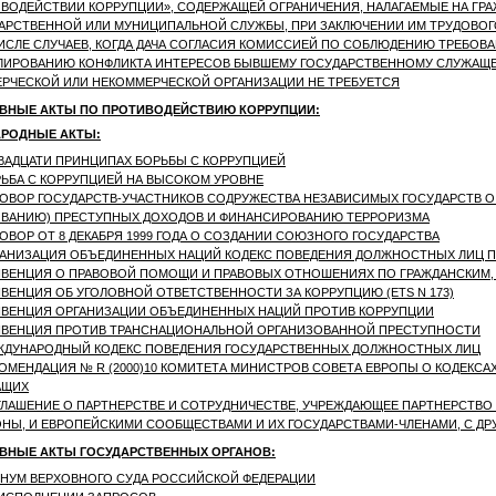
ВОДЕЙСТВИИ КОРРУПЦИИ», СОДЕРЖАЩЕЙ ОГРАНИЧЕНИЯ, НАЛАГАЕМЫЕ НА ГР
АРСТВЕННОЙ ИЛИ МУНИЦИПАЛЬНОЙ СЛУЖБЫ, ПРИ ЗАКЛЮЧЕНИИ ИМ ТРУДОВОГО
ИСЛЕ СЛУЧАЕВ, КОГДА ДАЧА СОГЛАСИЯ КОМИССИЕЙ ПО СОБЛЮДЕНИЮ ТРЕБОВ
ЛИРОВАНИЮ КОНФЛИКТА ИНТЕРЕСОВ БЫВШЕМУ ГОСУДАРСТВЕННОМУ СЛУЖАЩЕ
РЧЕСКОЙ ИЛИ НЕКОММЕРЧЕСКОЙ ОРГАНИЗАЦИИ НЕ ТРЕБУЕТСЯ
ВНЫЕ АКТЫ ПО ПРОТИВОДЕЙСТВИЮ КОРРУПЦИИ:
РОДНЫЕ АКТЫ:
ВАДЦАТИ ПРИНЦИПАХ БОРЬБЫ С КОРРУПЦИЕЙ
ЬБА С КОРРУПЦИЕЙ НА ВЫСОКОМ УРОВНЕ
ОВОР ГОСУДАРСТВ-УЧАСТНИКОВ СОДРУЖЕСТВА НЕЗАВИСИМЫХ ГОСУДАРСТВ О
ВАНИЮ) ПРЕСТУПНЫХ ДОХОДОВ И ФИНАНСИРОВАНИЮ ТЕРРОРИЗМА
ОВОР ОТ 8 ДЕКАБРЯ 1999 ГОДА О СОЗДАНИИ СОЮЗНОГО ГОСУДАРСТВА
АНИЗАЦИЯ ОБЪЕДИНЕННЫХ НАЦИЙ КОДЕКС ПОВЕДЕНИЯ ДОЛЖНОСТНЫХ ЛИЦ 
ВЕНЦИЯ О ПРАВОВОЙ ПОМОЩИ И ПРАВОВЫХ ОТНОШЕНИЯХ ПО ГРАЖДАНСКИМ,
ВЕНЦИЯ ОБ УГОЛОВНОЙ ОТВЕТСТВЕННОСТИ ЗА КОРРУПЦИЮ (ETS N 173)
ВЕНЦИЯ ОРГАНИЗАЦИИ ОБЪЕДИНЕННЫХ НАЦИЙ ПРОТИВ КОРРУПЦИИ
НВЕНЦИЯ ПРОТИВ ТРАНСНАЦИОНАЛЬНОЙ ОРГАНИЗОВАННОЙ ПРЕСТУПНОСТИ
ЖДУНАРОДНЫЙ КОДЕКС ПОВЕДЕНИЯ ГОСУДАРСТВЕННЫХ ДОЛЖНОСТНЫХ ЛИЦ
ОМЕНДАЦИЯ № R (2000)10 КОМИТЕТА МИНИСТРОВ СОВЕТА ЕВРОПЫ О КОДЕКСА
АЩИХ
ЛАШЕНИЕ О ПАРТНЕРСТВЕ И СОТРУДНИЧЕСТВЕ, УЧРЕЖДАЮЩЕЕ ПАРТНЕРСТВО
НЫ, И ЕВРОПЕЙСКИМИ СООБЩЕСТВАМИ И ИХ ГОСУДАРСТВАМИ-ЧЛЕНАМИ, С ДРУГО
ВНЫЕ АКТЫ ГОСУДАРСТВЕННЫХ ОРГАНОВ:
НУМ ВЕРХОВНОГО СУДА РОССИЙСКОЙ ФЕДЕРАЦИИ