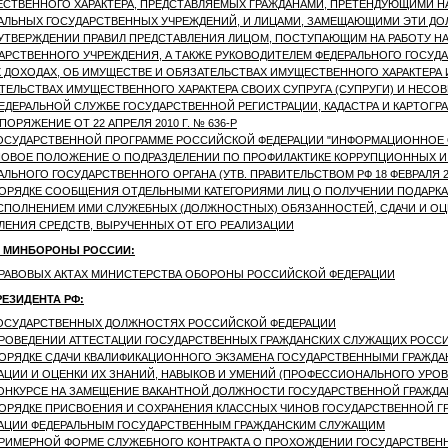
СТВЕННОГО ХАРАКТЕРА, ПРЕДСТАВЛЯЕМЫХ ГРАЖДАНАМИ, ПРЕТЕНДУЮЩИМИ 
АЛЬНЫХ ГОСУДАРСТВЕННЫХ УЧРЕЖДЕНИЙ, И ЛИЦАМИ, ЗАМЕЩАЮЩИМИ ЭТИ Д
УТВЕРЖДЕНИИ ПРАВИЛ ПРЕДСТАВЛЕНИЯ ЛИЦОМ, ПОСТУПАЮЩИМ НА РАБОТУ Н
АРСТВЕННОГО УЧРЕЖДЕНИЯ, А ТАКЖЕ РУКОВОДИТЕЛЕМ ФЕДЕРАЛЬНОГО ГОСУД
 ДОХОДАХ, ОБ ИМУЩЕСТВЕ И ОБЯЗАТЕЛЬСТВАХ ИМУЩЕСТВЕННОГО ХАРАКТЕРА 
ТЕЛЬСТВАХ ИМУЩЕСТВЕННОГО ХАРАКТЕРА СВОИХ СУПРУГА (СУПРУГИ) И НЕСО
ЕДЕРАЛЬНОЙ СЛУЖБЕ ГОСУДАРСТВЕННОЙ РЕГИСТРАЦИИ, КАДАСТРА И КАРТОГР
ПОРЯЖЕНИЕ ОТ 22 АПРЕЛЯ 2010 Г. № 636-Р
ОСУДАРСТВЕННОЙ ПРОГРАММЕ РОССИЙСКОЙ ФЕДЕРАЦИИ "ИНФОРМАЦИОННОЕ ОБЩ
ОВОЕ ПОЛОЖЕНИЕ О ПОДРАЗДЕЛЕНИИ ПО ПРОФИЛАКТИКЕ КОРРУПЦИОННЫХ И
АЛЬНОГО ГОСУДАРСТВЕННОГО ОРГАНА (УТВ. ПРАВИТЕЛЬСТВОМ РФ 18 ФЕВРАЛЯ 201
ОРЯДКЕ СООБЩЕНИЯ ОТДЕЛЬНЫМИ КАТЕГОРИЯМИ ЛИЦ О ПОЛУЧЕНИИ ПОДАРК
СПОЛНЕНИЕМ ИМИ СЛУЖЕБНЫХ (ДОЛЖНОСТНЫХ) ОБЯЗАННОСТЕЙ, СДАЧИ И ОЦЕН
ЛЕНИЯ СРЕДСТВ, ВЫРУЧЕННЫХ ОТ ЕГО РЕАЛИЗАЦИИ
 МИНБОРОНЫ РОССИИ:
РАВОВЫХ АКТАХ МИНИСТЕРСТВА ОБОРОНЫ РОССИЙСКОЙ ФЕДЕРАЦИИ
ЕЗИДЕНТА РФ:
ОСУДАРСТВЕННЫХ ДОЛЖНОСТЯХ РОССИЙСКОЙ ФЕДЕРАЦИИ
РОВЕДЕНИИ АТТЕСТАЦИИ ГОСУДАРСТВЕННЫХ ГРАЖДАНСКИХ СЛУЖАЩИХ РОСС
ОРЯДКЕ СДАЧИ КВАЛИФИКАЦИОННОГО ЭКЗАМЕНА ГОСУДАРСТВЕННЫМИ ГРАЖ
АЦИИ И ОЦЕНКИ ИХ ЗНАНИЙ, НАВЫКОВ И УМЕНИЙ (ПРОФЕССИОНАЛЬНОГО УРОВ
ОНКУРСЕ НА ЗАМЕЩЕНИЕ ВАКАНТНОЙ ДОЛЖНОСТИ ГОСУДАРСТВЕННОЙ ГРАЖД
ОРЯДКЕ ПРИСВОЕНИЯ И СОХРАНЕНИЯ КЛАССНЫХ ЧИНОВ ГОСУДАРСТВЕННОЙ 
АЦИИ ФЕДЕРАЛЬНЫМ ГОСУДАРСТВЕННЫМ ГРАЖДАНСКИМ СЛУЖАЩИМ
РИМЕРНОЙ ФОРМЕ СЛУЖЕБНОГО КОНТРАКТА О ПРОХОЖДЕНИИ ГОСУДАРСТВЕ