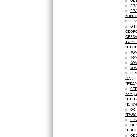
ОБ
ПРИ
ПРИ
КОРРУ
ПРИ
О П
ОБОРО
ОБЯЗА
ТАКЖЕ
НЕСОВ
КОМ
КОМ
КОМ
КОМ
РЕК
ДОЛЖН
ПРЕДЛ
СПР
КАЖДО
ЦЕННЫ
ПОЛУЧ
ОСН
ПРАВО
ПРА
ОБ 
НЕДВИ
ОБ 