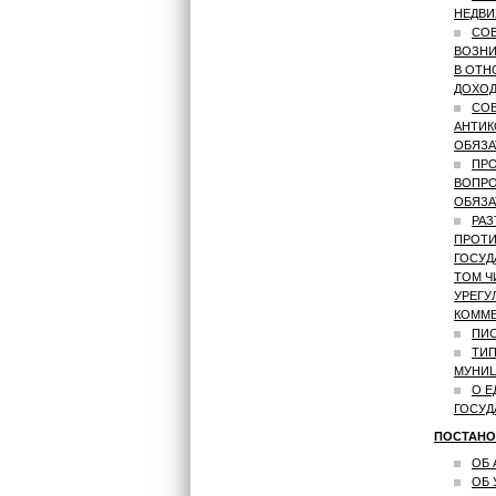
НЕДВИ
СОВ
ВОЗНИ
В ОТН
ДОХОД
СОВ
АНТИК
ОБЯЗА
ПРО
ВОПРО
ОБЯЗА
РАЗ
ПРОТИ
ГОСУД
ТОМ Ч
УРЕГУ
КОММЕ
ПИС
ТИП
МУНИ
О Е
ГОСУД
ПОСТАНО
ОБ 
ОБ 