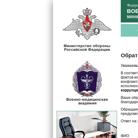
Федера
ВОЕ
МИНИ
Обрат
Уважаемы
В соотве
фактов к
конфликт
исполнен
коррупции
Ваше обр
благодар
Обращаем
предусмо
Ответ на
ФИО