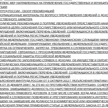
ПЛЕКС МЕР, НАПРАВЛЕННЫХ НА ПРИВЛЕЧЕНИЕ ГОСУДАРСТВЕННЫХ И МУНИЦИ
ПЦИИ
ТРУД РОССИИ - ОБЗОР РЕКОМЕНДАЦИЙ
ОРМАЦИОННЫЕ МАТЕРИАЛЫ ПО ВОПРОСУ ПРЕДСТАВЛЕНИЯ СВЕДЕНИЙ О ДОХОД
СТВЕННОГО ХАРАКТЕРА
ОДИЧЕСКИЕ РЕКОМЕНДАЦИИ О ПОРЯДКЕ УВЕДОМЛЕНИЯ ПРЕДСТАВИТЕЛЯ НАНИМ
ЕНИЯ В ЦЕЛЯХ СКЛОНЕНИЯ ГОСУДАРСТВЕННОГО ИЛИ МУНИЦИПАЛЬНОГО СЛУ
АРУШЕНИЙ, ВКЛЮЧАЮЩИЕ ПЕРЕЧЕНЬ СВЕДЕНИЙ, СОДЕРЖАЩИХСЯ В УВЕДОМЛЕ
СВЕДЕНИЙ И ПОРЯДКА РЕГИСТРАЦИИ УВЕДОМЛЕНИЙ
ЯТКА ФЕДЕРАЛЬНОМУ ГОСУДАРСТВЕННОМУ ГРАЖДАНСКОМУ СЛУЖАЩЕМУ МИНИ
ЙСКОЙ ФЕДЕРАЦИИ, ПЛАНИРУЮЩЕМУ УВОЛЬНЕНИЕ С ФЕДЕРАЛЬНОЙ ГОСУДАР
ЯТКА ОБ ОГРАНИЧЕНИЯХ, ЗАПРЕТАХ, ТРЕБОВАНИЯХ К СЛУЖЕБНОМУ ПОВЕДЕ
НАРУШЕНИЙ, СВЯЗАННЫХ С ПРОХОЖДЕНИЕМ ФЕДЕРАЛЬНОЙ ГОСУДАРСТВЕННО
 И СОЦИАЛЬНОЙ ЗАЩИТЫ РОССИЙСКОЙ ФЕДЕРАЦИИ
ОМЕНДАЦИИ ПО ЗАПОЛНЕНИЮ СПРАВОК О ДОХОДАХ, ОБ ИМУЩЕСТВЕ И ОБЯЗАТ
ЕТОДИЧЕСКИХ РЕКОМЕНДАЦИЯХ О ПОРЯДКЕ УВЕДОМЛЕНИЯ ПРЕДСТАВИТЕЛЯ НА
ЕНИЯ В ЦЕЛЯХ СКЛОНЕНИЯ ГОСУДАРСТВЕННОГО ИЛИ МУНИЦИПАЛЬНОГО СЛУ
НАРУШЕНИЙ, ВКЛЮЧАЮЩИХ ПЕРЕЧЕНЬ СВЕДЕНИЙ, СОДЕРЖАЩИХСЯ В УВЕДОМЛ
СВЕДЕНИЙ И ПОРЯДКА РЕГИСТРАЦИИ УВЕДОМЛЕНИЙ
ЪЯСНЕНИЯ МИНТРУДА РОССИИ ОТ 5 ОКТЯБРЯ 2012 Г. РАЗЪЯСНЕНИЯ ПРАКТИКИ
А ОТ 25 ДЕКАБРЯ 2008 Г. № 273-ФЗ «О ПРОТИВОДЕЙСТВИИ КОРРУПЦИИ», СОДЕ
АНИНА, ЗАМЕЩАВШЕГО ДОЛЖНОСТЬ ГОСУДАРСТВЕННОЙ ИЛИ МУНИЦИПАЛЬНОЙ 
РАЖДАНСКО-ПРАВОВОГО ДОГОВОРА, В ТОМ ЧИСЛЕ СЛУЧАЕВ, КОГДА ДАЧА СОГ
ВАНИЙ К СЛУЖЕБНОМУ ПОВЕДЕНИЮ И УРЕГУЛИРОВАНИЮ КОНФЛИКТА ИНТЕРЕ
ЩЕМУ НА ЗАМЕЩЕНИЕ ИМ ДОЛЖНОСТИ В КОММЕРЧЕСКОЙ ИЛИ НЕКОММЕРЧЕСКО
ЪЯСНЕНИЯ ПРАКТИКИ ПРИМЕНЕНИЯ СТАТЬИ 12 ФЕДЕРАЛЬНОГО ЗАКОНА ОТ 25 ДЕКА