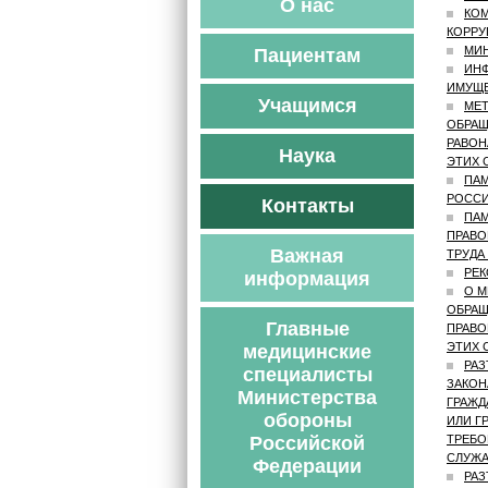
О нас
КОМ
КОРРУ
МИН
Пациентам
ИНФ
ИМУЩЕ
Учащимся
МЕТ
ОБРАЩ
РАВОН
Наука
ЭТИХ 
ПАМ
РОССИ
Контакты
ПАМ
ПРАВО
Важная
ТРУДА
РЕК
информация
О М
ОБРАЩ
Главные
ПРАВО
ЭТИХ 
медицинские
РАЗ
специалисты
ЗАКОН
Министерства
ГРАЖД
обороны
ИЛИ Г
Российской
ТРЕБО
СЛУЖА
Федерации
РАЗ