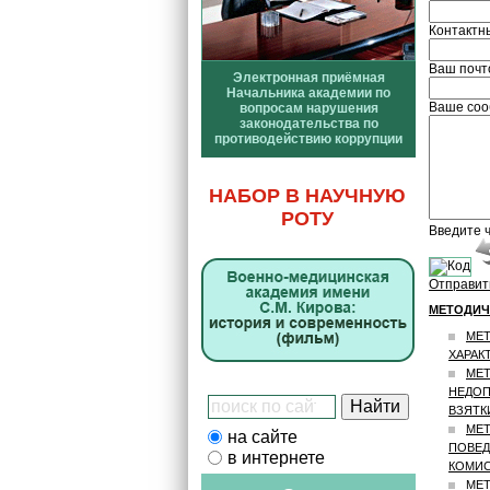
Контактн
Ваш почт
Электронная приёмная
Начальника академии по
Ваше соо
вопросам нарушения
законодательства по
противодействию коррупции
НАБОР В НАУЧНУЮ
РОТУ
Введите ч
Отправит
МЕТОДИЧ
МЕТ
ХАРАК
МЕТ
НЕДОП
ВЗЯТК
МЕТ
на сайте
ПОВЕД
в интернете
КОМИС
МЕТ