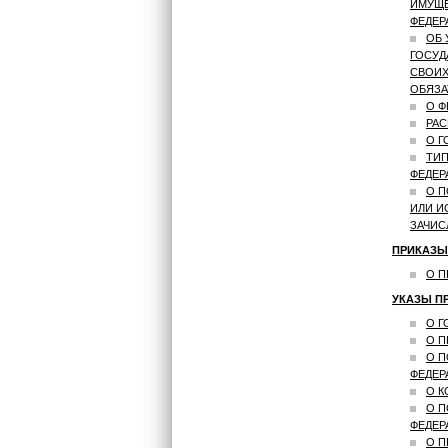
ИМУЩЕ
ФЕДЕР
ОБ 
ГОСУД
СВОИХ
ОБЯЗА
О Ф
РАС
О Г
ТИП
ФЕДЕР
О П
ИЛИ И
ЗАЧИС
ПРИКАЗЫ
О П
УКАЗЫ ПР
О Г
О П
О П
ФЕДЕР
О К
О П
ФЕДЕР
О П