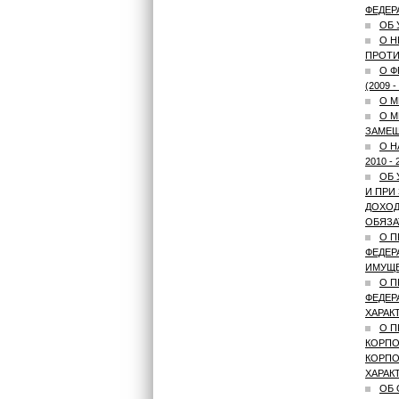
ФЕДЕР
ОБ 
О Н
ПРОТИ
О Ф
(2009 
О М
О М
ЗАМЕЩ
О Н
2010 -
ОБ 
И ПРИ
ДОХОД
ОБЯЗА
О П
ФЕДЕР
ИМУЩЕ
О П
ФЕДЕР
ХАРАК
О П
КОРПО
КОРПО
ХАРАК
ОБ 