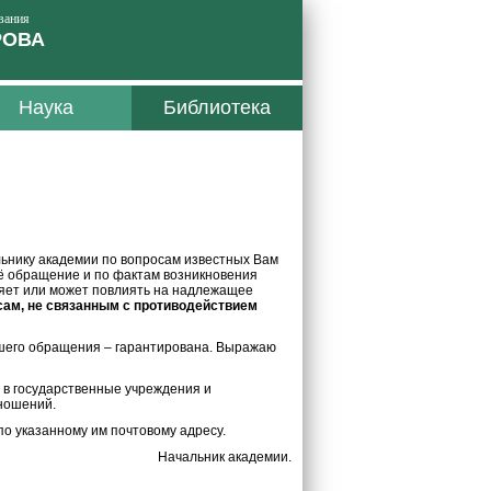
вания
РОВА
Наука
Библиотека
льнику академии по вопросам известных Вам
оё обращение и по фактам возникновения
ияет или может повлиять на надлежащее
сам, не связанным с противодействием
шего обращения – гарантирована. Выражаю
в государственные учреждения и
ношений.
о указанному им почтовому адресу.
Начальник академии.