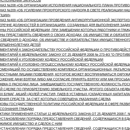
 ИСПОЛНЕНИИ ЗАПРОСОВ
КАЗ №208 «ОБ ОРГАНИЗАЦИИ ИСПОЛНЕНИЯ НАЦИОНАЛЬНОГО ПЛАНА ПРОТИВОД
КАЗ №209 «ОБ УСИЛЕНИИ ПРОКУРОРСКОГО НАДЗОРА В СВЕТЕ РЕАЛИЗАЦИИ Н
ПЦИИ»
КАЗ №400 «ОБ ОРГАНИЗАЦИИ ПРОВЕДЕНИЯ АНТИКОРРУПЦИОННОЙ ЭКСПЕРТИ
ЕРЕЧНЕ ДОЛЖНОСТЕЙ В ОРГАНИЗАЦИЯХ, СОЗДАННЫХ ДЛЯ ВЫПОЛНЕНИЯ ЗАДА
НЫ РОССИЙСКОЙ ФЕДЕРАЦИИ, ПРИ ЗАМЕЩЕНИИ КОТОРЫХ РАБОТНИКИ И ГРАЖД
НЫ ПРЕДСТАВЛЯТЬ СВЕДЕНИЯ О СВОИХ ДОХОДАХ, ОБ ИМУЩЕСТВЕ И ОБЯЗАТЕЛ
 СВЕДЕНИЯ О ДОХОДАХ, ОБ ИМУЩЕСТВЕ И ОБЯЗАТЕЛЬСТВАХ ИМУЩЕСТВЕННОГО 
ЕРШЕННОЛЕТНИХ ДЕТЕЙ
МЕНТАРИЙ К ЗАКОНОДАТЕЛЬСТВУ РОССИЙСКОЙ ФЕДЕРАЦИИ О ПРОТИВОДЕЙС
МЕНТАРИЙ К ФЕДЕРАЛЬНОМУ ЗАКОНУ ОТ 25 ДЕКАБРЯ 2008 № 273-ФЗ "О ПРОТИ
МЕНТАРИЙ К УГОЛОВНОМУ КОДЕКСУ РОССИЙСКОЙ ФЕДЕРАЦИИ
МЕНТАРИЙ К УГОЛОВНО-ПРОЦЕССУАЛЬНОМУ КОДЕКСУ РОССИЙСКОЙ ФЕДЕРАЦ
ОМЕНДАЦИЙ ПО ОСУЩЕСТВЛЕНИЮ КОМПЛЕКСА ОРГАНИЗАЦИОННЫХ, РАЗЪЯСН
ОСТНЫМИ ЛИЦАМИ ПОВЕДЕНИЯ, КОТОРОЕ МОЖЕТ ВОСПРИНИМАТЬСЯ ОКРУЖАЮ
ОЖЕНИЕ ДАЧИ ВЗЯТКИ ЛИБО КАК СОГЛАСИЕ ПРИНЯТЬ ВЗЯТКУ ИЛИ КАК ПРОСЬБА
АВКА О РАСХОДАХ ЛИЦА, ЗАМЕЩАЮЩЕГО ГОСУДАРСТВЕННУЮ ДОЛЖНОСТЬ РОС
Й СДЕЛКЕ ПО ПРИОБРЕТЕНИЮ ЗЕМЕЛЬНОГО УЧАСТКА, ДРУГОГО ОБЪЕКТА НЕД
Х БУМАГ, АКЦИЙ (ДОЛЕЙ УЧАСТИЯ, ПАЕВ В УСТАВНЫХ (СКЛАДОЧНЫХ) КАПИТАЛ
ЕНИЯ СРЕДСТВ, ЗА СЧЕТ КОТОРЫХ СОВЕРШЕНА УКАЗАННАЯ СДЕЛКА
ОВЫ ГОСУДАРСТВЕННОЙ ПОЛИТИКИ РОССИЙСКОЙ ФЕДЕРАЦИИ В СФЕРЕ РАЗВИ
СОЗНАНИЯ ГРАЖДАН
КТИКИ ПРИМЕНЕНИЯ СТАТЬИ 12 ФЕДЕРАЛЬНОГО ЗАКОНА ОТ 25 ДЕКАБРЯ 2008 Г.
УСТАНОВЛЕНИИ ПОРЯДКА ПРЕДОСТАВЛЕНИЯ СВЕДЕНИЙ, СОДЕРЖАЩИХСЯ В ЕД
ЖИМОЕ ИМУЩЕСТВО И СДЕЛОК С НИМ
УСТАНОВЛЕНИИ ПОРЯДКА ПРЕДОСТАВЛЕНИЯ СВЕДЕНИЙ, СОДЕРЖАЩИХСЯ В ЕД