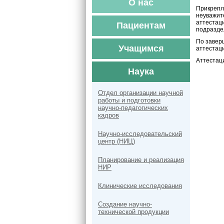
О нас
Прикрепл
неуважит
аттестац
Пациентам
подразде
По завер
Учащимся
аттестац
Аттестац
Наука
Отдел организации научной
работы и подготовки
научно-педагогических
кадров
Научно-исследовательский
центр (НИЦ)
Планирование и реализация
НИР
Клинические исследования
Создание научно-
технической продукции