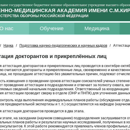
льное государственное бюджетное военное образовательное учреждение высшего образо
ННО-МЕДИЦИНСКАЯ АКАДЕМИЯ ИМЕНИ С.М.КИ
СТЕРСТВА ОБОРОНЫ РОССИЙСКОЙ ФЕДЕРАЦИИ
О нас
Обучение
Медицина
/
Наука
/
Подготовка научно-педагогических и научных кадров
/ Аттестаци
тация докторантов и прикреплённых лиц
я аттестация докторантов и прикрепленных лиц проводится в сентябре-окт
ию считаются докторанты и прикрепленные лица, своевременно и качестве
Лица, не прошедшие аттестацию без уважительных причин, подлежат отчисле
сть извещения о проведении сроков аттестации соискателей ученых степеней
т проведение аттестации в подразделении и отвечает за полноту охвата, ка
ляемых сведений начальник подразделения. Ответственный за координацию 
ия аттестации проводит сверку в отделе (ОНР и ПНПК) для уточнения данных
контроль хода выполнения индивидуальных планов работы (обсуждение отдел
ов предварительной экспертизы и т. п.) осуществляется на кафедре (научно
 аттестация докторантов проводится в два этапа.
м этапе, на заседании (научном совещании) подразделения заслушивается о
альных планов работы и результатах научных исследований, полученных в хо
консультантов. К этой работе рекомендуется привлекать членов профильных