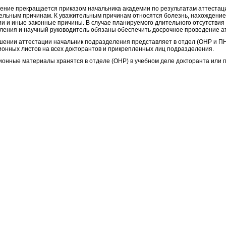
ение прекращается приказом начальника академии по результатам аттестаци
ельным причинам. К уважительным причинам относятся болезнь, нахождение 
ии и иные законные причины. В случае планируемого длительного отсутствия
ления и научный руководитель обязаны обеспечить досрочное проведение а
шении аттестации начальник подразделения представляет в отдел (ОНР и ПН
ионных листов на всех докторантов и прикрепленных лиц подразделения.
ионные материалы хранятся в отделе (ОНР) в учебном деле докторанта или 