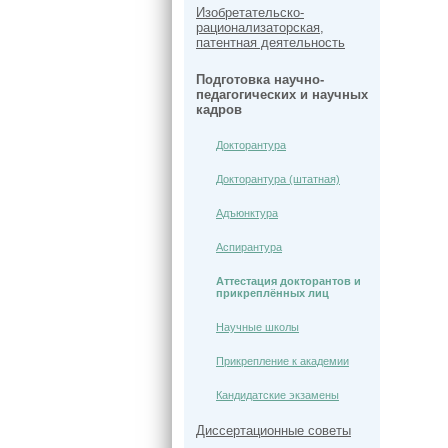
Изобретательско-
рационализаторская,
патентная деятельность
Подготовка научно-
педагогических и научных
кадров
Докторантура
Докторантура (штатная)
Адъюнктура
Аспирантура
Аттестация докторантов и
прикреплённых лиц
Научные школы
Прикрепление к академии
Кандидатские экзамены
Диссертационные советы