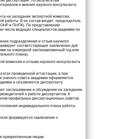
тке диссертации. По результатам
атериалов и мнения научного консультанта
та на заседании экспертной комиссии,
й работы. В ее состав входят: председатель
 (ОНР и ПНПК). По представлению
из числа ведущих специалистов академии по
чение подразделения и отзыв научного
формирует соответствующее заключение для
овки на очередной запланированный год или
ального плана).
ой комиссии и отзыва научного консультанта
татах проведенной аттестации, а при
е ученого совета академии оформляется
адемии и объявляется диссертанту.
ает заслушивание и обсуждение на заседании
ководителей о работе диссертантов. К
ленов профильных диссертационных советов.
выполнения индивидуального плана работы
ителя формируется заключение о
ся прикрепленным лицам.