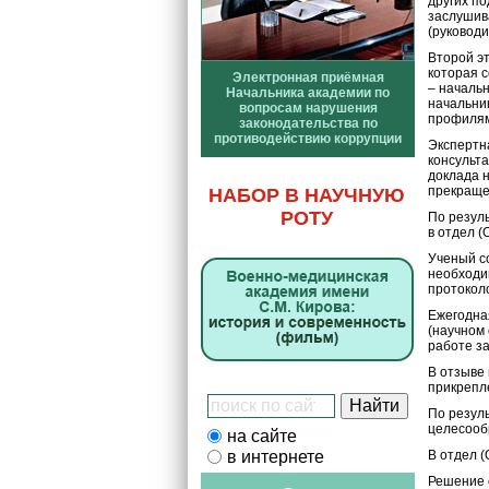
других п
заслушив
(руковод
Второй э
которая с
Электронная приёмная
– началь
Начальника академии по
начальни
вопросам нарушения
профилям
законодательства по
противодействию коррупции
Экспертн
консульт
доклада 
прекраще
НАБОР В НАУЧНУЮ
РОТУ
По резул
в отдел 
Ученый с
необходи
протокол
Ежегодна
(научном
работе з
В отзыве
прикрепл
По резул
целесооб
на сайте
в интернете
В отдел 
Решение 