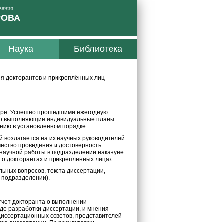
вания
РОВА
Наука
Библиотека
я докторантов и прикреплённых лиц
ябре. Успешно прошедшими ежегодную
нно выполняющие индивидуальные планы
нию в установленном порядке.
 возлагается на их научных руководителей.
чество проведения и достоверность
научной работы в подразделении накануне
 о докторантах и прикрепленных лицах.
ьных вопросов, текста диссертации,
м подразделении).
тчет докторанта о выполнении
де разработки диссертации, и мнения
 диссертационных советов, представителей