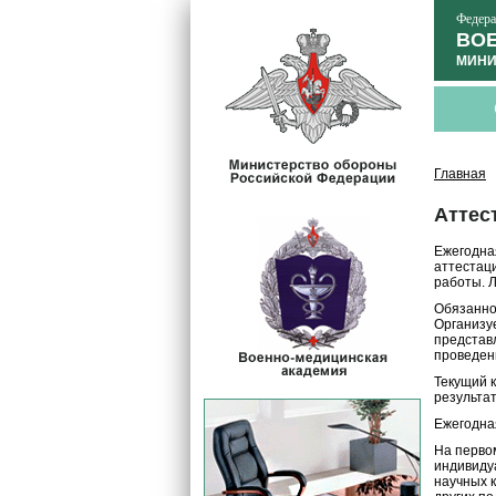
Федера
ВОЕ
МИНИ
Главная
Аттес
Ежегодна
аттестац
работы. 
Обязанно
Организуе
представ
проведен
Текущий 
результат
Ежегодная
На перво
индивиду
научных 