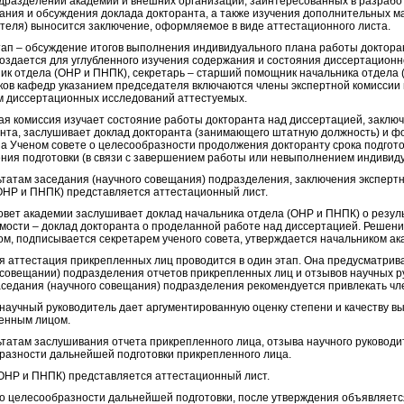
одразделений академии и внешних организаций, заинтересованных в разрабо
ания и обсуждения доклада докторанта, а также изучения дополнительных м
ителя) выносится заключение, оформляемое в виде аттестационного листа.
тап – обсуждение итогов выполнения индивидуального плана работы докторан
оздается для углубленного изучения содержания и состояния диссертационно
ник отдела (ОНР и ПНПК), секретарь – старший помощник начальника отдела
ков кафедр указанием председателя включаются члены экспертной комиссии 
 диссертационных исследований аттестуемых.
ая комиссия изучает состояние работы докторанта над диссертацией, заклю
анта, заслушивает доклад докторанта (занимающего штатную должность) и 
на Ученом совете о целесообразности продолжения докторанту срока подгот
ния подготовки (в связи с завершением работы или невыполнением индивиду
ьтатам заседания (научного совещания) подразделения, заключения экспертн
(ОНР и ПНПК) представляется аттестационный лист.
овет академии заслушивает доклад начальника отдела (ОНР и ПНПК) о резуль
мости – доклад докторанта о проделанной работе над диссертацией. Решени
ом, подписывается секретарем ученого совета, утверждается начальником ак
я аттестация прикрепленных лиц проводится в один этап. Она предусматрив
 совещании) подразделения отчетов прикрепленных лиц и отзывов научных ру
аседания (научного совещания) подразделения рекомендуется привлекать ч
 научный руководитель дает аргументированную оценку степени и качеству 
енным лицом.
ьтатам заслушивания отчета прикрепленного лица, отзыва научного руковод
разности дальнейшей подготовки прикрепленного лица.
(ОНР и ПНПК) представляется аттестационный лист.
о целесообразности дальнейшей подготовки, после утверждения объявляет