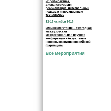
«Профилактика,
диспансеризация,
реабилитация: интегральный
подход и инновационные
технологии»
12-13 октября 2016
Ильинские чтения – ежегодная
межвузовская
межрегиональная научная
конференция «Актуальные
вопросы развития российской
фармации»
Все мероприятия