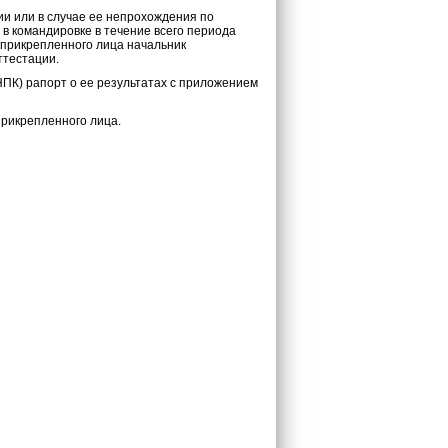
и или в случае ее непрохождения по
в командировке в течение всего периода
 прикрепленного лица начальник
ттестации.
ПК) рапорт о ее результатах с приложением
прикрепленного лица.