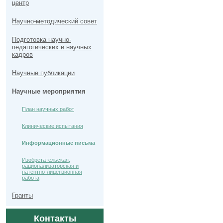
центр
Научно-методический совет
Подготовка научно-
педагогических и научных
кадров
Научные публикации
Научные мероприятия
План научных работ
Клинические испытания
Информационные письма
Изобретательская,
рационализаторская и
патентно-лицензионная
работа
Гранты
Контакты