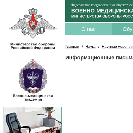
Федеральное государственное бюджетное
ВОЕННО-МЕДИЦИНСКА
МИНИСТЕРСТВА ОБОРОНЫ РОСС
О нас
Обу
Главная
/
Наука
/
Научные меропри
Информационные письм