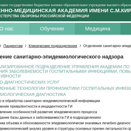
льное государственное бюджетное военное образовательное учреждение высшего образо
ННО-МЕДИЦИНСКАЯ АКАДЕМИЯ ИМЕНИ С.М.КИ
СТЕРСТВА ОБОРОНЫ РОССИЙСКОЙ ФЕДЕРАЦИИ
О нас
Обучение
Медицина
/
Пациентам
/
Клинические подразделения
/ Отделение санитарно-эпиде
ение санитарно-эпидемиологического надзора
ЛИЗИРОВАННОЕ ПОДРАЗДЕЛЕНИЕ УПРАВЛЕНИЯ АКАДЕМИИ ПО
ИЯ ЗАБОЛЕВАЕМОСТИ ГОСПИТАЛЬНЫМИ ИНФЕКЦИЯМИ, ПОВЫ
ТИВНОСТИ
О-ДИАГНОСТИЧЕСКИХ УСЛУГ
ЕННЫЕ ТЕХНОЛОГИИ ПРОФИЛАКТИКИ ГОСПИТАЛЬНЫХ ИНФЕКЦ
МИОЛОГИЧЕСКАЯ ДИАГНОСТИКА
р и обработка санитарно-эпидемиологической информации
чение превалентности и инцидентности ГИ
вление особенностей развития эпидемического процесса
дание базы данных о заболеваемости ГИ в подразделениях
нка объема и обоснованности эпидемиологически значимых лечебно-диагност
демиологический анализ уровня и структуры основных причин летальности с