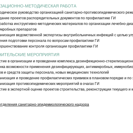
ЗАЦИОННО-МЕТОДИЧЕСКАЯ РАБОТА
одическое руководство организацией санитарно-противоэпидемического реж
дание проектов распорядительных документов по профилактике ГИ
работка инструктивно-методических материалов по организации лечебно-диа
икробных препаратов
анизация ведомственной экспертизы внутрибольничных инфекций с целью улу
ения подготовки персонала по вопросам профилактики ГИ
ершенствование контроля организации профилактики ГИ
НИТЕЛЬСКИЕ МЕРОПРИЯТИЯ
стие в организации и проведении комплекса дезинфекционно-стерилизацио
нка возможности применения дезинфицирующих, антимикробных, иммунобиол
в и средств защиты персонала, новых медицинских технологий
анизация и проведение профилактических прививок в плановом порядке и по
анизация противоэпидемических мероприятий в очагах ГИ
тие в экспертной оценке проектов строительства, реконструкции текущего и
отделения санитарно-эпидемиологического надзора