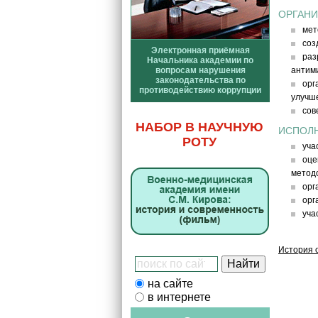
ОРГАНИ
мет
соз
Электронная приёмная
раз
Начальника академии по
вопросам нарушения
антим
законодательства по
орг
противодействию коррупции
улучш
сов
НАБОР В НАУЧНУЮ
ИСПОЛ
РОТУ
уча
оце
методо
орг
орг
учас
История 
на сайте
в интернете