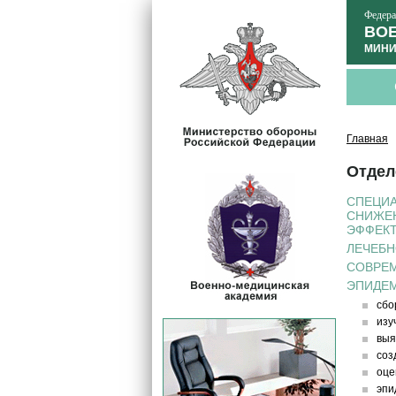
Федера
ВОЕ
МИНИ
Главная
Отдел
СПЕЦИА
СНИЖЕН
ЭФФЕК
ЛЕЧЕБН
СОВРЕМ
ЭПИДЕ
сбо
изу
выя
соз
оце
эпи