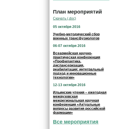
План мероприятий
Скачать (.doc)
05 октября 2016
Учебно-методический сбор
военных трансфузиологов
06-07 октября 2016
Всеармейская научно-
практическая конференция
«Профилактика,
диспансеризация,
реабилитация: интегральный
подход и инновационные
технологии»
12-13 октября 2016
Ильинские чтения – ежегодная
межвузовская
межрегиональная научная
конференция «Актуальные
вопросы развития российской
фармации»
Все мероприятия