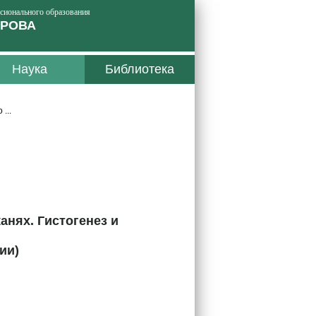
ссионального образования
ИРОВА
Наука
Библиотека
...
анях. Гистогенез и
ии)