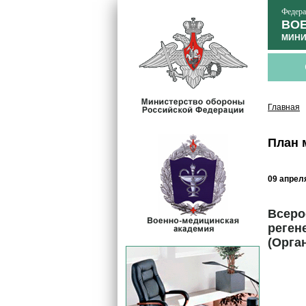
Федера
ВОЕ
МИНИ
Главная
План 
09 апреля
Всеро
реген
(Орга