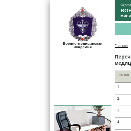
Федера
ВОЕ
МИНИ
Главная
Переч
медиц
№ п/п
1.
2.
3.
4.