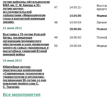
летию кафедры офтальмологии
ВМА им. С. М. Кирова и 30–
Восста
47
14.03.11-
летию научно–
курорт
исследовательской
лаборатории «Микрохирургии
14.04.00-
Фармац
глаза и контактной коррекции
зрения»
48
14.04.03-
Органи
21 июня 2013
19.00.00-
Психол
Выставка к 70-летию Курской
49
19.00.02-
Психоф
битвы, посвященная
организации медицинского
обеспечения в ходе проведения
50
19.00.04-
Медици
одного из самых грандиозных и
масштабных сражений Второй
мировой войны
19 июня 2013
Юбилейная научно-
практическая конференция
«Современные технологии в
травматологии и ортопедии»,
посвященная 90-летию со дня
рождения профессора С.
С. Ткаченко
Все мероприятия