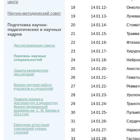
центр
18
14.01.12-
Онколо
Научно-методический совет
19
14.01.13-
Лучева
Подготовка научно-
20
14.01.14-
Стомат
педагогических и научных
21
14.01.15-
Травма
кадров
22
14.01.16-
Фтизиа
Диссертационные советы
23
14.01.17-
Хирург
Перечень научных
специальностей
24
14.01.18-
Нейрох
25
14.01.20-
Анесте
Защита кандидатских
диссертаций
26
14.01.21-
Гемато
Военно-научная работа
27
14.01.22-
Ревмат
курсантов и слушателей
28
14.01.23-
Уролог
Правила приема в
докторантуру и адъюнктуру
29
14.01.24-
Трансп
Военно-медицинской
академии им. С. М. Кирова в
30
14.01.25-
Пульмо
2014 году
31
14.01.26-
Сердеч
Ежегодная аттестация
соискателей учёных
32
14.01.27-
Наркол
степеней
33
14.01.28-
Гастро