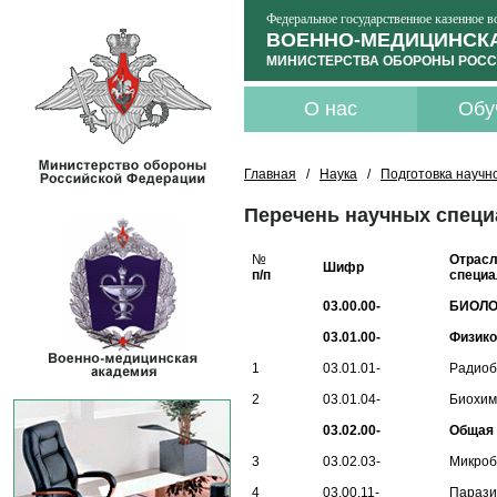
Федеральное государственное казенное 
ВОЕННО-МЕДИЦИНСКА
МИНИСТЕРСТВА ОБОРОНЫ РОСС
О нас
Обу
Главная
/
Наука
/
Подготовка научно
Перечень научных специ
№
Отрасл
Шифр
п/п
специа
03.00.00-
БИОЛО
03.01.00-
Физико
1
03.01.01-
Радиоб
2
03.01.04-
Биохим
03.02.00-
Общая 
3
03.02.03-
Микроб
4
03.00.11-
Парази