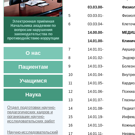
03.03.00-
Физиол
5
03.03.01-
Физиол
Электронная приёмная
6
03.03.04-
Клеточн
Начальника академии по
вопросам нарушения
14.00.00-
МЕДИЦ
законодательства по
противодействию коррупции
14.01.00-
Клинич
7
14.01.01-
Акушер
О нас
8
14.01.02-
Эндокр
Пациентам
9
14.01.03-
Болезни
10
14.01.04-
Внутре
Учащимся
11
14.01.05-
Кардио
12
14.01.06-
Психиа
Наука
13
14.01.07-
Глазны
Отдел подготовки научно-
14
14.01.08-
Педиат
педагогических кадров и
организации научно-
15
14.01.19-
Инфекц
исследовательских работ
16
14.01.10-
Кожные
Научно-исследовательский
17
14.01.11-
Нервны