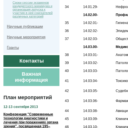
Сроки сессии экзаменов
кандидатского минимума и
34
14.01.29-
Нефро
организация допуска к
участию в ней соискателей
14.02.00-
Профил
различных категорий
35
14.02.01-
Гигиен
Научные публикации
36
14.02.02-
Эпидем
Научные мероприятия
37
14.02.03-
Общест
14.03.00-
Медико
Гранты
38
14.03.01-
Анатом
Контакты
39
14.03.02-
Патоло
40
14.03.03-
Патоло
Важная
информация
41
14.03.04-
Токсик
42
14.03.05-
Судебн
План мероприятий
43
14.03.06-
Фармак
12-13 сентября 2013
44
14.03.08-
Авиаци
Конференция "Современные
технологии диагностики и
45
14.03.09-
Клинич
лечения при поражениях органа
зрения", посвященная 195–
46
14.03.10-
Клинич