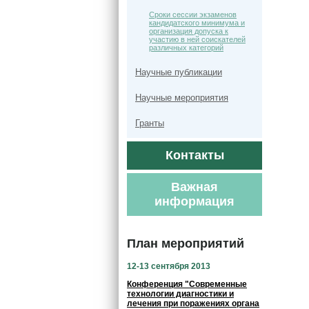
Сроки сессии экзаменов
кандидатского минимума и
организация допуска к
участию в ней соискателей
различных категорий
Научные публикации
Научные мероприятия
Гранты
Контакты
Важная
информация
План мероприятий
12-13 сентября 2013
Конференция "Современные
технологии диагностики и
лечения при поражениях органа