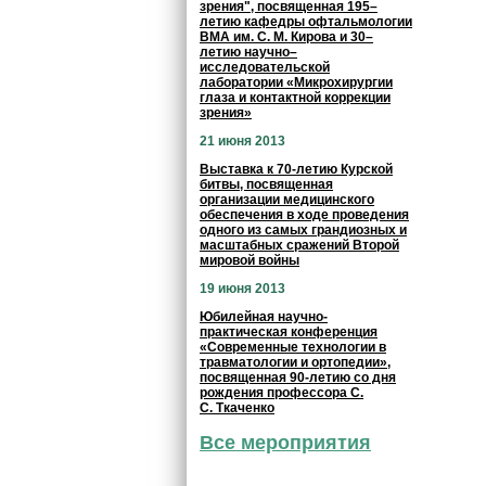
зрения", посвященная 195–
летию кафедры офтальмологии
ВМА им. С. М. Кирова и 30–
летию научно–
исследовательской
лаборатории «Микрохирургии
глаза и контактной коррекции
зрения»
21 июня 2013
Выставка к 70-летию Курской
битвы, посвященная
организации медицинского
обеспечения в ходе проведения
одного из самых грандиозных и
масштабных сражений Второй
мировой войны
19 июня 2013
Юбилейная научно-
практическая конференция
«Современные технологии в
травматологии и ортопедии»,
посвященная 90-летию со дня
рождения профессора С.
С. Ткаченко
Все мероприятия