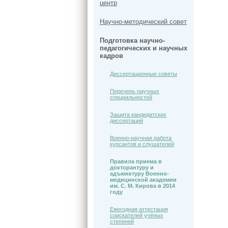
центр
Научно-методический совет
Подготовка научно-
педагогических и научных
кадров
Диссертационные советы
Перечень научных
специальностей
Защита кандидатских
диссертаций
Военно-научная работа
курсантов и слушателей
Правила приема в
докторантуру и
адъюнктуру Военно-
медицинской академии
им. С. М. Кирова в 2014
году
Ежегодная аттестация
соискателей учёных
степеней