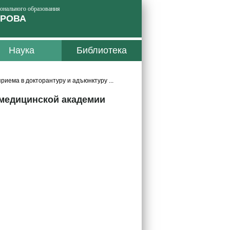
ионального образования
ИРОВА
Наука
Библиотека
иема в докторантуру и адъюнктуру ...
-медицинской академии