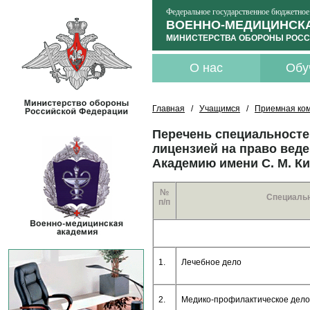
Федеральное государственное бюджетное
ВОЕННО-МЕДИЦИНСКА
МИНИСТЕРСТВА ОБОРОНЫ РОСС
О нас
Обу
Главная
/
Учащимся
/
Приемная ко
Перечень специальностей
лицензией на право вед
Академию имени С. М. Ки
№
Специаль
п/п
1.
Лечебное дело
2.
Медико-профилактическое дело