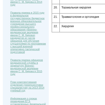
имени С. М. Кирова в 2014
году
20.
Торакальная хирургия
Правила приема в 2015 году
в федеральное
21.
Травматология и ортопедия
государственное бюджетное
военное образовательное
учреждение высшего
22.
Хирургия
профессионального
образования «Военно-
медицинская академия
имени С. М. Кирова»
кандидатов из числа
офицеров для обучения
слушателями по программам
с высшей военной
оперативно-тактической
подготовкой
Правила приема офицеров
медицинской службы в
ординатуру Военно-
медицинской академии
имени С. М. Кирова в 2015
году
План комплектования
отделения (переподготовки
специалистов) на 2013-2014
учебный год
Информация о сроках
проведения ЕГЭ,
установленных федеральной