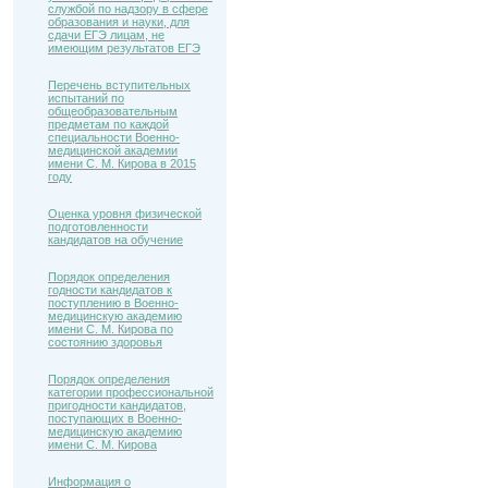
службой по надзору в сфере
образования и науки, для
сдачи ЕГЭ лицам, не
имеющим результатов ЕГЭ
Перечень вступительных
испытаний по
общеобразовательным
предметам по каждой
специальности Военно-
медицинской академии
имени С. М. Кирова в 2015
году
Оценка уровня физической
подготовленности
кандидатов на обучение
Порядок определения
годности кандидатов к
поступлению в Военно-
медицинскую академию
имени С. М. Кирова по
состоянию здоровья
Порядок определения
категории профессиональной
пригодности кандидатов,
поступающих в Военно-
медицинскую академию
имени С. М. Кирова
Информация о