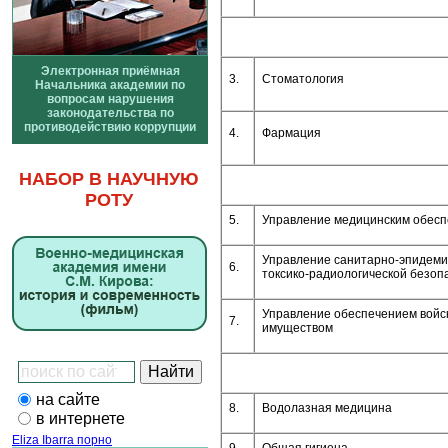
Электронная приёмная
3.
Стоматология
Начальника академии по
вопросам нарушения
законодательства по
противодействию коррупции
4.
Фармация
НАБОР В НАУЧНУЮ
РОТУ
5.
Управление медицинским обесп
Управление санитарно-эпидеми
6.
токсико-радиологической безоп
Управление обеспечением войск
7.
имуществом
на сайте
8.
Водолазная медицина
в интернете
Eliza Ibarra порно