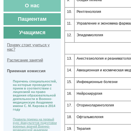
9.
Общая гигиена
О нас
10.
Рентгенология
Пациентам
11.
Управление и экономика фарма
Учащимся
12.
Эпидемиология
Почему стоит учиться у
нас?
13.
Анестезиология и реаниматоло
Расписание занятий
14.
Авиационная и космическая ме
Приемная комиссия
Перечень специальностей,
15.
Инфекционные болезни
на которые проводится
прием в соответствии с
лицензией на право
16.
Нейрохирургия
ведения образовательной
деятельности в Военно-
медицинскую Академию
17.
Оториноларингология
имени С. М. Кирова в 2014
году
18.
Офтальмология
Правила приема на первый
курс факультетов подготовки
военных врачей Военно-
19.
Терапия
медицинской академии