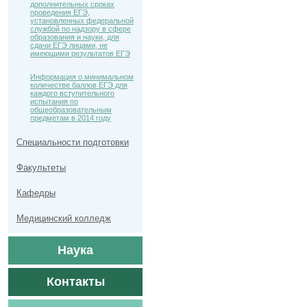
дополнительных сроках
проведения ЕГЭ,
установленных федеральной
службой по надзору в сфере
образования и науки, для
сдачи ЕГЭ лицами, не
имеющими результатов ЕГЭ
Информация о минимальном
количестве баллов ЕГЭ для
каждого вступительного
испытания по
общеобразовательным
предметам в 2014 году
Специальности подготовки
Факультеты
Кафедры
Медицинский колледж
Наука
Контакты